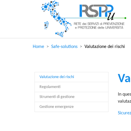
Skip to main content
You are here:
Home
Safe-solutions
Valutazione dei rischi
Va
(current)
Valutazione dei rischi
Regolamenti
In que
Strumenti di gestione
valutaz
Gestione emergenze
Sicurez